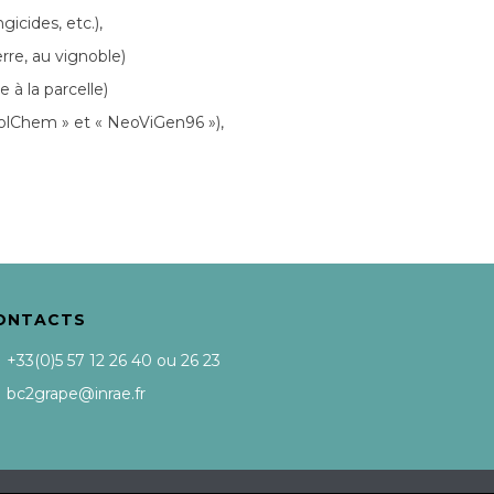
icides, etc.),
rre, au vignoble)
 à la parcelle)
MolChem » et « NeoViGen96 »),
ONTACTS
+33(0)5 57 12 26 40 ou 26 23
bc2grape@inrae.fr