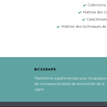
Collections
Maîtrise des co
Caractérisati
Maîtrise des techniques de 
BC2GRAPE
Plateforme expérimentale pour l’évaluation
de nouveaux produits de biocontrôle de la
vigne