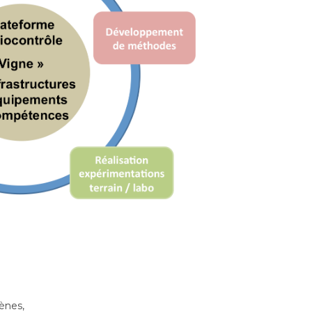
ènes,